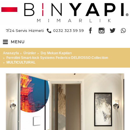
7/24 Servis Hizmeti
0232 323 59 59
MENU
Anasayfa
Ürünler
Dış Mekan Kapıları
Ferrolini Smart-lock Systems Federico DELROSSO Collection
MULTICULTURAL