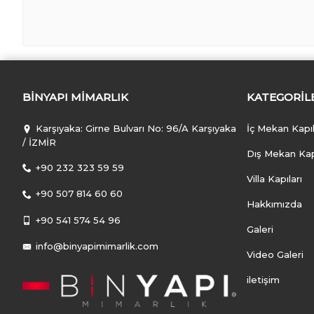
BINYAPI MIMARLIK
KATEGORIL
Karşıyaka: Girne Bulvarı No: 96/A Karşıyaka
İç Mekan Kapıl
/ İZMİR
Dış Mekan Kapı
+90 232 323 59 59
Villa Kapıları
+90 507 814 60 60
Hakkımızda
+90 541 574 54 96
Galeri
info@binyapimimarlik.com
Video Galeri
iletişim